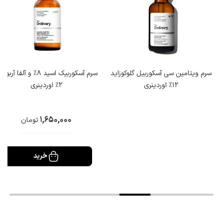
سرم ویتامین سی آسکوربیل گلوکوزاید
سرم آسکوربیک اسید 8% و آلفا آرب
12% اوردینری
2% اوردینری
1,650,000
تومان
خرید