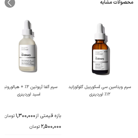
محصولات مشابه
سرم ویتامین سی آسکوربیل گلوکوزاید
سرم آلفا آربوتین 2% + هیالورونیک
12% اوردینری
اسید اوردینری
1,300,000
بازه قیمتی از
تا
تومان
2,500,000
تومان