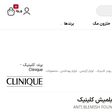
0
ورود
حلزون مگ
برندها
برند:
کلینیک -
Clinique
 پودر کلینیک
،
لوازم آرایشی
،
لوازم بهداشتی
،
محصولات
بلمیش کلینیک
ANTI BLEMISH FOU