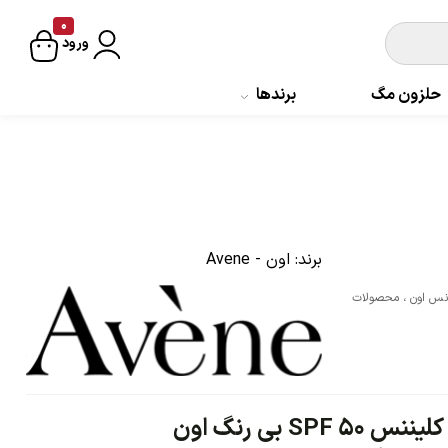
0
ورود
حلزون مگ
برندها
برند:
اون - Avene
نس اون
،
محصولات
S بی رنگ اون