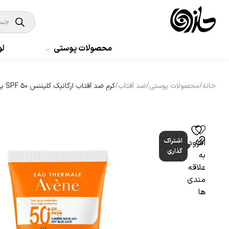
Products
search
Products
محصولات پوستی
search
محصولات پوستی
لو
0
سبد خرید من
لوازم بهداشتی
مراقبت بدن
خانه
/
محصولات پوستی
/
ضد آفتاب
/
کرم ضد آفتاب ارگانیک کلیننس SPF 50 بی رنگ اون
مراقبت مو
حلزون مگ
اشتراک
افزودن
گذاری
به
برندها
علاقه
مندی
ها