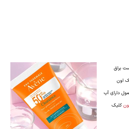
ست براق
ک اون
محصول دارای آب
ون
کلیک