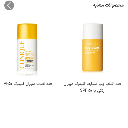
محصولات مشابه
رال
ضد آفتاب مینرال کلینیک SPF50
کرم اسکراب ۷ روزه کلینیک 
(لایه بردار)