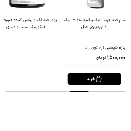
سرم ضد جوش نیاسینامید 10% + زینک
پودر ضد لک و روشن کننده صورت ا
1% اوردینری اصل
– آسکوربیک اسید اوردینری
0
بازه قیمتی از
تا
تومان
1,500,000
تومان
خرید