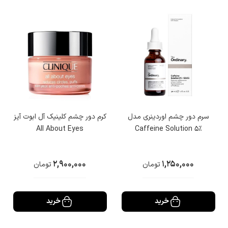
بپردازد.
انواع کرم دور چشم
آبرسان زیر چشم با توجه به فرمولاسیون های خاصی تولید شده اند تا به
برطرف کردن انواع مشکلات پرداخته و به لطافت و نرمی پوست دور چشم
کمک کنند.
سرم دور چشم اوردینری مدل
کرم دور چشم کلینیک آل ابوت آیز
All About Eyes
Caffeine Solution 5%
آب رسان دور چشم
2,900,000
1,250,000
تومان
تومان
استفاده از کرم آبرسان دور چشم به حفظ رطوبت این ناحیه کمک کرده و از
خشکی و ایجاد چروک جلوگیری می‌کند. این کرم‌ها با ترکیبات مرطوب‌ کننده
خرید
خرید
خاص خود، باعث شادابی و نرمی پوست می‌شوند و در نتیجه، تاثیر زیادی