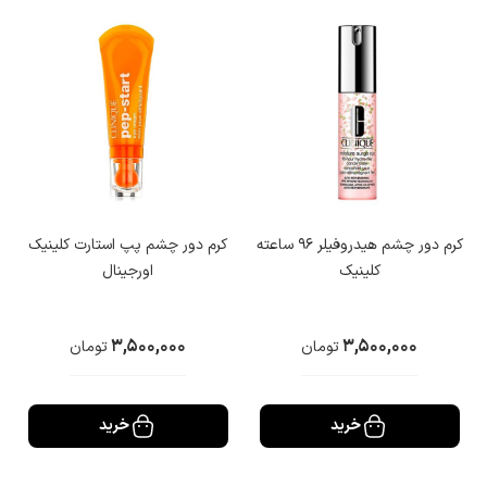
در بهبود ظاهر دور چشم دارند. برای افرادی که با خشکی بیش از حد این
ناحیه مواجه هستند، استفاده از کرم آبرسان دور چشم می‌تواند راه‌ حلی موثر
و ضروری باشد.
کرم ضد چروک دور چشم
کرم‌های ضد چروک دور چشم به طور ویژه برای مقابله با خطوط ریز و چین
کرم دور چشم هیدروفیلر ۹۶ ساعته
کرم دور چشم پپ استارت کلینیک
و چروک ‌های ناحیه حساس اطراف چشم طراحی شده‌اند. این کرم‌ها با
کلینیک
اورجینال
ترکیبات مغذی مانند رتینول، سرامیدها، و گلیسیرین، علاوه بر رطوبت
‌رسانی، به کاهش و حتی جلوگیری از ایجاد چین و چروک کمک می‌کنند.
3,500,000
3,500,000
تومان
تومان
انتخاب بهترین کرم ضد چروک دور چشم مناسب بر اساس سن و نوع
پوست بسیار مهم است، زیرا افراد در گروه‌های سنی مختلف به ترکیبات
خرید
خرید
متفاوتی نیاز دارند. برخی از کرم‌ها نه تنها خاصیت ضد چروکی دارند بلکه
می‌توانند به کاهش پف و تیرگی دور چشم نیز بپردازند.