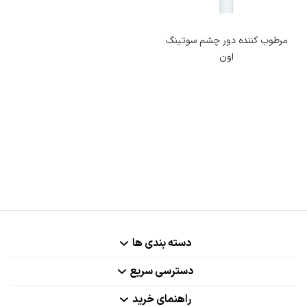
خطوط ریز از بین رفته و شادابی و درخشانی را به شما هدیه می‌دهد.
مرطوب کننده دور چشم سوتینگ
مزایای استفاده از کرم دور چشم
اون
با خرید کرم دور چشم از بهترین برندها، به بهبود ظاهر پوست خود کمک
کرده و زیبایی را لمس می‌کنید. این کرم‌ها نه تنها تیرگی و پف زیر چشم را
کاهش می‌دهند، بلکه باعث آبرسانی، کاهش چین ‌و چروک و افزایش
شادابی پوست اطراف چشم نیز می‌شوند. برخی از مزایای بی نظیر این کرم‌ها
عبارت‌اند از:
کاهش سیاهی زیر چشم
دسته بندی ها
از بین برنده پف و خستگی
کاهش چروک و خطوط ریز چشم
دسترسی سریع
افزایش شادابی و لطافت پوست چشم
راهنمای خرید
آبرسانی و افزایش رطوبت