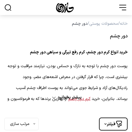
منو
خانه
/
محصولات پوستی
/
دور چشم
دور چشم
Products
محصولات پوستی
search
0
سبد خرید من
خرید انواع کرم دور چشم، کرم رفع تیرگی و سیاهی دور چشم
لوازم بهداشتی
پوست دور چشم با توجه به نازک و حساس بودن، نیازمند مراقبت و توجه
مراقبت بدن
بیشتری است، چرا که قرار گرفتن در معرض اشعه‌های مضر، وجود
رادیکال‌های آزاد و شرایط جوی می‌تواند به پوست اطراف چشم آسیب
مراقبت مو
بیشتر بخوانید
برساند. بنابراین، خرید
کرم دور چشم
از بهترین برندها که به فرمولاسیون و
حلزون مگ
ترکیبات خود توجه خاصی دارند و با تحقیقات علمی محصولات خود را ارائه
می‌دهند، بسیار اهمیت دارد. بافت کرم دور چشم باید سبک و با جذب سریع
برندها
مرتب سازی
فیلتر
باشد تا بدون ایجاد احساس سنگینی، به درمان مشکلات پوست دور چشم