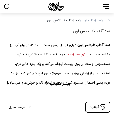
منو
خانه
/
ضد آفتاب اون
/
ضد آفتاب کلینانس اون
ضد آفتاب کلینانس اون
Products
محصولات پوستی
search
0
سبد خرید من
ضد آفتاب کلینانس اون
دارای فرمول بسیار سبکی بوده که در برابر آب نیز
لوازم بهداشتی
مقاوم است. این
کرم ضد آفتاب
در هنگام استفاده، پوششی نامرئی،
مراقبت بدن
نامحسوس و مات بر روی پوست ایجاد می‌کند و یک پایه عالی برای
استفاده قبل از آرایش روزمره است. فرمولاسیون این کرم غیر کومدوژنیک
مراقبت مو
بوده یعنی احتمال مسدود شدن منافذ و ایجاد لک و جوش‌های سرسیاه را
بیشتر بخوانید
حلزون مگ
ندارد.
برندها
مرتب سازی
فیلتر
انواع ضدآفتاب Clenance Avene