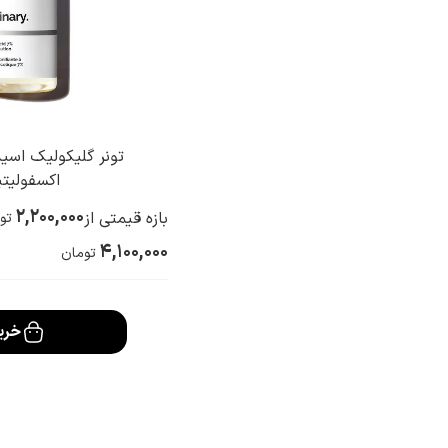
اکسفولیت
2,200,000
بازه قیمتی از
تو
4,100,000
تومان
خری