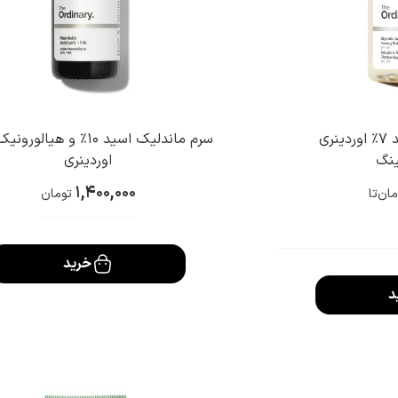
تونر گلیکولیک اسید 7% اوردینری
سرم ماندلیک اسید ۱۰% و هیال
ینگ
اوردینری
1,400,000
تا
مان
تومان
خرید
د