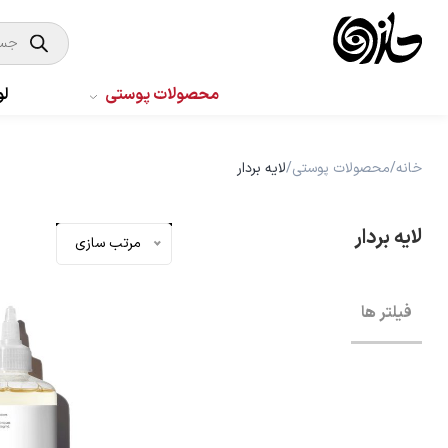
Products
search
Products
محصولات پوستی
search
محصولات پوستی
لو
0
سبد خرید من
لوازم بهداشتی
مراقبت بدن
خانه
/
محصولات پوستی
/
لایه بردار
مراقبت مو
لایه بردار
مرتب سازی
حلزون مگ
فیلتر ها
برندها