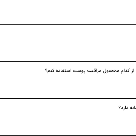
 تشکیل شده‌اند که با حرکت دایره‌ای روی پوست، سلول‌های مرده را ا
طح پوست شوند.
ژل لایه بردار پوست صورت حاوی
یت از کدام محصول مراقبت پوست استفاده کنم؟
انه دارد؟
ات ملایم‌ تری مانند اسید گلیکولیک یا اسید لاکتیک هستند و علاوه بر 