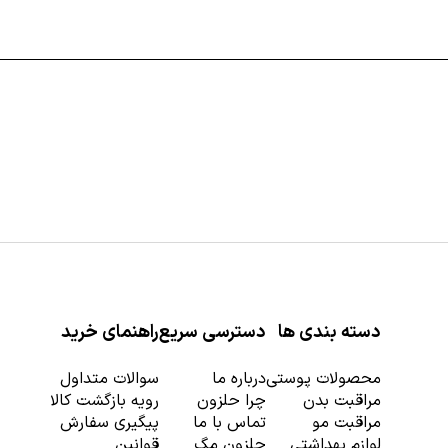
که با آب مخلوط می‌شوند، به یک خمیر تبدیل می‌شوند. این نوع لایه ‌
ت ملایم و خاصیت لایه ‌برداری خود، برای پاکسازی عمقی پوست طراحی ش
کمک می‌کنند.
دسته بندی ها
دسترسی سریع
راهنمای خرید
محصولات پوستی
درباره ما
سوالات متداول
مراقبت بدن
چرا حلزون
رویه بازگشت کالا
 کرده و با توجه به آن اسکراب صورت را تهیه و مصرف کنید:
مراقبت مو
تماس با ما
پیگیری سفارش
لوازم بهداشتی
حلزون مگ
قوانین